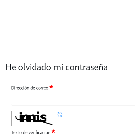
inicioSesion - Red Vía Corta
Saltar al contenido principal
Nosotros
Servicios
Nuestra
He olvidado mi contraseña
He olvidado mi contraseña
Dirección de correo
Requerido
Refrescar CAPTCHA
Texto de verificación