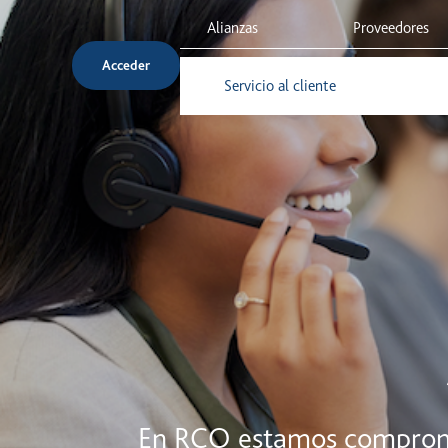
Alianzas
Proveedores
Acceder
Servicio al cliente
Inversionista
En RCO estamos compromet