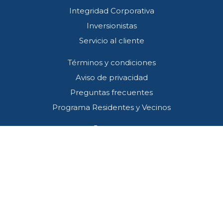
Integridad Corporativa
Inversionistas
Servicio al cliente
Términos y condiciones
Aviso de privacidad
Preguntas frecuentes
Programa Residentes y Vecinos
Contacto
Callcenter (33) 3001 4745
SOS*445
atencion@redviacorta.mx