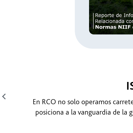
In
Sost
ISO
En RCO no solo operamos carreteras 
posiciona a la vanguardia de la ges
la 