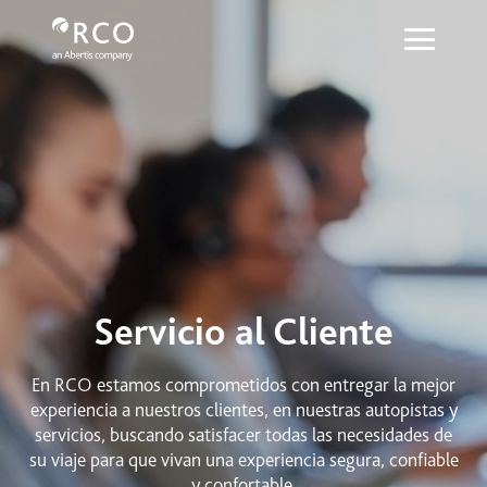
Servicio al cliente - Red Vía Corta
Pular para o Conteúdo principal
Servicio al Cliente
En RCO estamos comprometidos con entregar la mejor
experiencia a nuestros clientes, en nuestras autopistas y
servicios, buscando satisfacer todas las necesidades de
su viaje para que vivan una experiencia segura, confiable
y confortable.