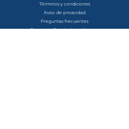
Términos y condiciones
Aviso de privacidad
Preguntas frecuentes
Programa Residentes y Vecinos
Contacto
Callcenter (33) 3001 4745
SOS*445
atencion@redviacorta.mx
Estamos comprometidos en desempeñar nuestras funciones alineados al
cumplimiento de todas las leyes, normas y reglamentos aplicables y de