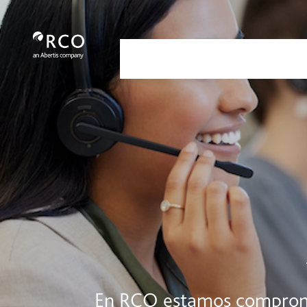
Servicio al cliente - Red Vía Corta
跳转到主内容
Nosotros
Servicios
Nuestra
En RCO estamos compromet