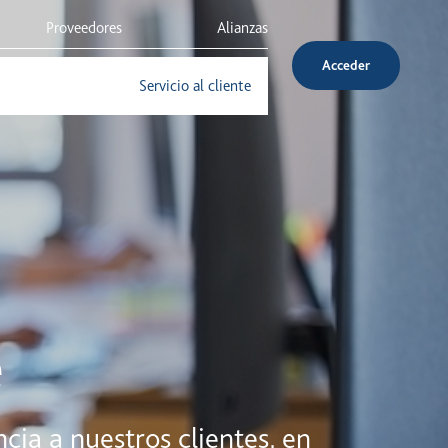
Proveedores
Alianzas
Acceder
Inversionistas
Servicio al cliente
e
a a nuestros clientes, en