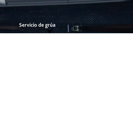
Servicio de grúa
El Centro de Servicio apoya en coordinar* servicio de arrastre
al
*445
desde celular o al
(33) 3001 4745
, atención 24 horas.
*Este servicio tiene un costo para ti, en RCO te informamos cómo
coordinar el servicio, llámanos y con gusto te asesoraremos los 365
días del año.