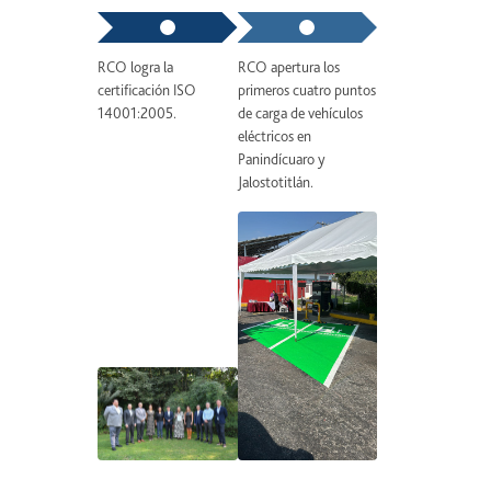
RCO logra la
RCO apertura los
RCO como parte
certificación ISO
primeros cuatro puntos
estrategia del P
14001:2005.
de carga de vehículos
adquiere los pri
eléctricos en
vehículos híbrido
Panindícuaro y
Jalostotitlán.