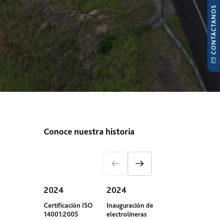
CONTÁCTANOS
Conoce nuestra historia
2024
2024
2023
Certificación ISO
Inauguración de
Compra de pri
14001:2005
electrolineras
autos híbridos