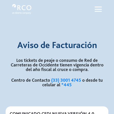
Facturación - Red Vía Corta
Ugrás a fő tartalomhoz
Aviso de Facturación
Los tickets de peaje o consumo de Red de
Carreteras de Occidente tienen vigencia dentro
del año fiscal al cruce o compra.
Centro de Contacto
(33) 3001 4745
o desde tu
celular al
*445
COMUNICADO CFDI NUEVA VERSIÓN 4.0