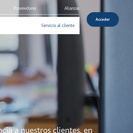
Proveedores
Alianzas
Acceder
Inversionistas
Servicio al cliente
e
a a nuestros clientes, en