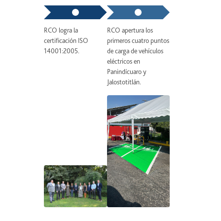
RCO logra la
RCO apertura los
RCO como parte
certificación ISO
primeros cuatro puntos
estrategia del P
14001:2005.
de carga de vehículos
adquiere los pri
eléctricos en
vehículos híbrido
Panindícuaro y
Jalostotitlán.