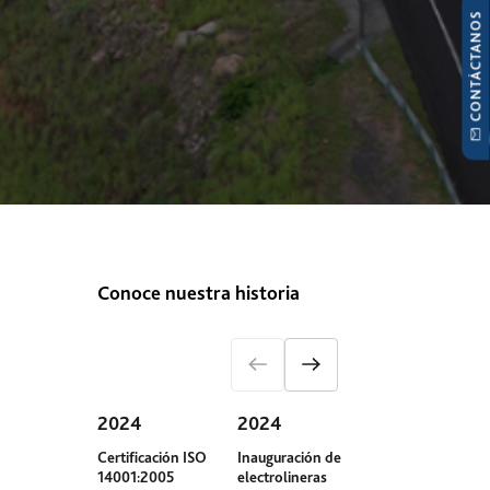
CONTÁCTANOS
Conoce nuestra historia
2024
2024
2023
Certificación ISO
Inauguración de
Compra de pri
14001:2005
electrolineras
autos híbridos