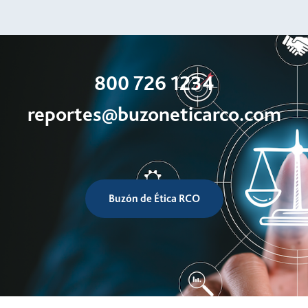
800 726 1234
reportes@buzoneticarco.com
Buzón de Ética RCO