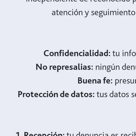
atención y seguimiento 
Confidencialidad:
tu inf
No represalias:
ningún denu
Buena fe:
presum
Protección de datos:
tus datos s
1. Recepción:
tu denuncia es recib