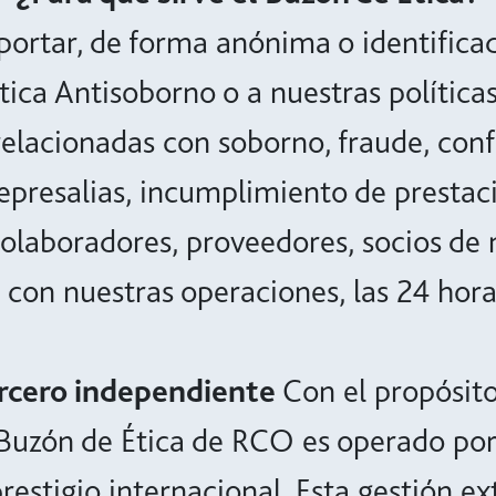
eportar, de forma anónima o identifica
ítica Antisoborno o a nuestras política
lacionadas con soborno, fraude, confli
epresalias, incumplimiento de prestaci
colaboradores, proveedores, socios de n
con nuestras operaciones, las 24 horas
rcero independiente
Con el propósito
l Buzón de Ética de RCO es operado po
estigio internacional. Esta gestión ex