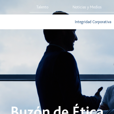
Talento
Noticias y Medios
 Red
Viaja Seguro
Sostenibilidad
Integridad Corporativa
Buzón de Ética