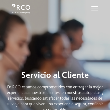
Servicio al cliente - Red Vía Corta
Saltar al contenido principal
Servicio al Cliente
En RCO estamos comprometidos con entregar la mejor
experiencia a nuestros clientes, en nuestras autopistas y
servicios, buscando satisfacer todas las necesidades de
su viaje para que vivan una experiencia segura, confiable
y confortable.