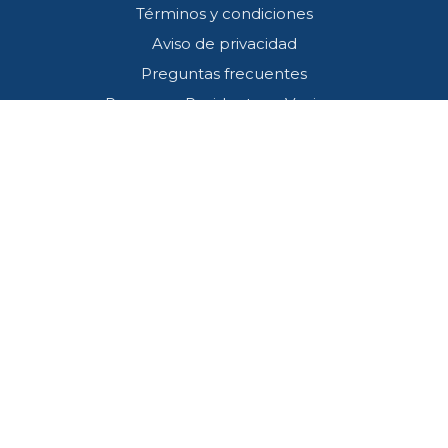
Términos y condiciones
Aviso de privacidad
Preguntas frecuentes
Programa Residentes y Vecinos
Contacto
Callcenter (33) 3001 4745
SOS*445
atencion@redviacorta.mx
Estamos comprometidos en desempeñar nuestras funciones alineados al
cumplimiento de todas las leyes, normas y reglamentos aplicables y de