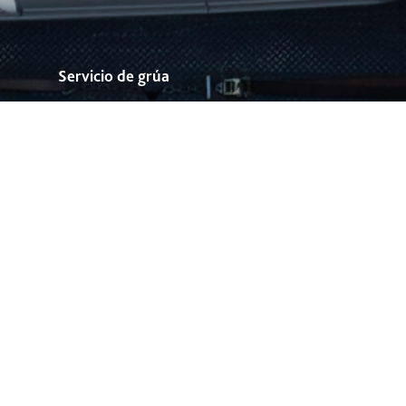
Servicio de grúa
El Centro de Servicio apoya en coordinar* servicio de arrastre
al
*445
desde celular o al
(33) 3001 4745
, atención 24 horas.
*Este servicio tiene un costo para ti, en RCO te informamos cómo
coordinar el servicio, llámanos y con gusto te asesoraremos los 365
días del año.