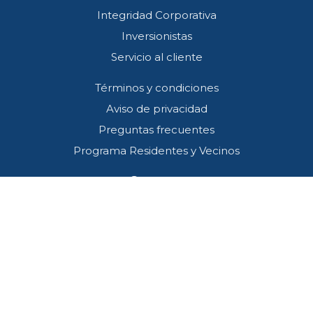
Integridad Corporativa
Inversionistas
Servicio al cliente
Términos y condiciones
Aviso de privacidad
Preguntas frecuentes
Programa Residentes y Vecinos
Contacto
Callcenter (33) 3001 4745
SOS*445
atencion@redviacorta.mx