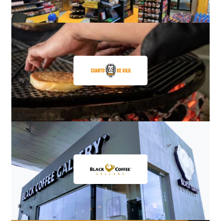
Ecuandureo A
Km 360 + 318
Copándaro
Km 244 + 760